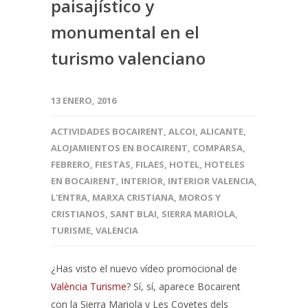
paisajístico y
monumental en el
turismo valenciano
13 ENERO, 2016
ACTIVIDADES BOCAIRENT
,
ALCOI
,
ALICANTE
,
ALOJAMIENTOS EN BOCAIRENT
,
COMPARSA
,
FEBRERO
,
FIESTAS
,
FILAES
,
HOTEL
,
HOTELES
EN BOCAIRENT
,
INTERIOR
,
INTERIOR VALENCIA
,
L'ENTRA
,
MARXA CRISTIANA
,
MOROS Y
CRISTIANOS
,
SANT BLAI
,
SIERRA MARIOLA
,
TURISME
,
VALENCIA
¿Has visto el nuevo vídeo promocional de
València Turisme
? Sí, sí, aparece Bocairent
con la Sierra Mariola y Les Covetes dels