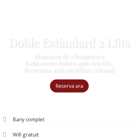
Doble Estàndard 2 Llits
Disposem de 2 lluminoses
habitacions dobles amb dos llits,
decorades amb mobiliari colonial.
Reserva ara
Bany complet
Wifi gratuït