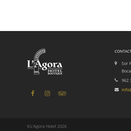
CONTAC
Sor 
Boca
962 
info
©L'Agora Hotel 2026