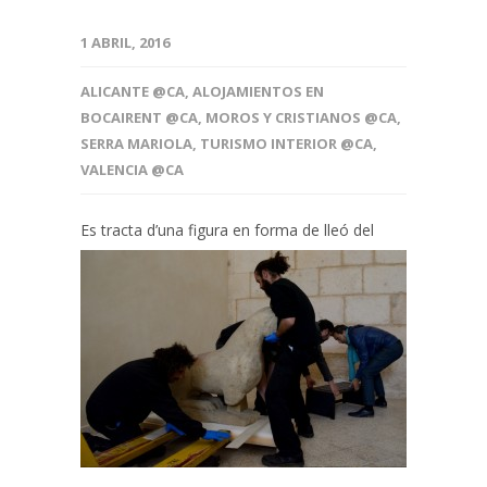
1 ABRIL, 2016
ALICANTE @CA
,
ALOJAMIENTOS EN
BOCAIRENT @CA
,
MOROS Y CRISTIANOS @CA
,
SERRA MARIOLA
,
TURISMO INTERIOR @CA
,
VALENCIA @CA
Es tracta d’una figura en fo
rma de lleó del