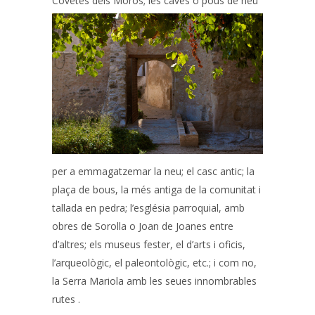
Covetes dels Moros; les caves o pous
de neu
per a emmagatzemar la neu; el casc antic; la
plaça de bous, la més antiga de la comunitat i
tallada en pedra; l’església parroquial, amb
obres de Sorolla o Joan de Joanes entre
d’altres; els museus fester, el d’arts i oficis,
l’arqueològic, el paleontològic, etc.; i com no,
la Serra Mariola amb les seues innombrables
rutes .