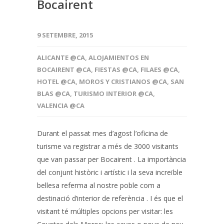
Bocairent
9 SETEMBRE, 2015
ALICANTE @CA
,
ALOJAMIENTOS EN
BOCAIRENT @CA
,
FIESTAS @CA
,
FILAES @CA
,
HOTEL @CA
,
MOROS Y CRISTIANOS @CA
,
SAN
BLAS @CA
,
TURISMO INTERIOR @CA
,
VALENCIA @CA
Durant el passat mes d’agost l’oficina de
turisme va registrar a més de 3000 visitants
que van passar per Bocairent . La importància
del conjunt històric i artístic i la seva increïble
bellesa referma al nostre poble com a
destinació d’interior de referència . I és que el
visitant té múltiples opcions per visitar: les