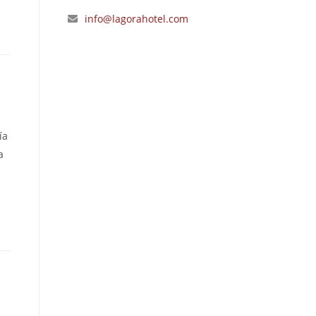
info@lagorahotel.com
ía
a