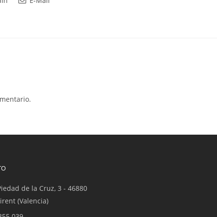
dIn
E-Mail
mentario.
TO
Piedad de la Cruz, 3 - 46880
irent (Valencia)
355 039