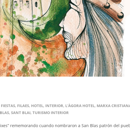
,
FIESTAS
,
FILAES
,
HOTEL
,
INTERIOR
,
L'ÀGORA HOTEL
,
MARXA CRISTIAN
BLAS
,
SANT BLAI
,
TURISMO INTERIOR
s Caixes” rememorando cuando nombraron a San Blas patrón del pue