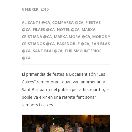
6 FEBRER, 2015
ALICANTE @CA
,
COMPARSA @CA
,
FIESTAS
@CA
,
FILAES @CA
,
HOTEL @CA
,
MARXA
CRISTIANA @CA
,
MARXA MORA @CA
,
MOROS Y
CRISTIANOS @CA
,
PASSDOBLE @CA
,
SAN BLAS
@CA
,
SANT BLAI @CA
,
TURISMO INTERIOR
@CA
El primer dia de festes a Bocairent són “Les
Caixes” rememorant quan van anomenar a
Sant Blai patró del poble i per a festejar-ho, el
poble va eixir en una retreta fent sonar
tambors i caixes.