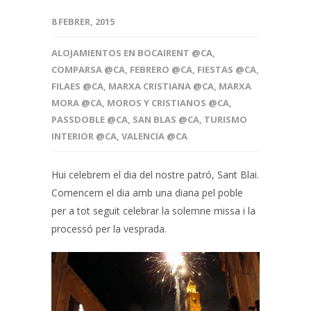
8 FEBRER, 2015
ALOJAMIENTOS EN BOCAIRENT @CA
,
COMPARSA @CA
,
FEBRERO @CA
,
FIESTAS @CA
,
FILAES @CA
,
MARXA CRISTIANA @CA
,
MARXA
MORA @CA
,
MOROS Y CRISTIANOS @CA
,
PASSDOBLE @CA
,
SAN BLAS @CA
,
TURISMO
INTERIOR @CA
,
VALENCIA @CA
Hui celebrem el dia del nostre patró, Sant Blai.
Comencem el dia amb una diana pel poble
per a tot seguit celebrar la solemne missa i la
processó per la vesprada.